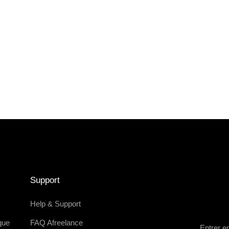
Support
Help & Support
que
FAQ Afreelance
Entrer e