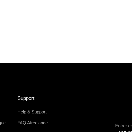
Support
Help & Support
que
FAQ Afreelance
Entrer e