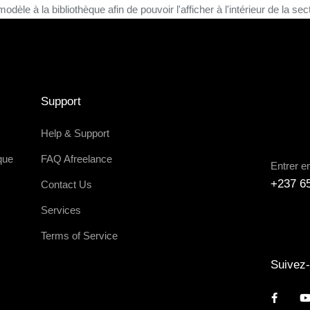
dèle à la bibliothèque afin de pouvoir l'afficher à l'intérieur de la sec
Support
Help & Support
que
FAQ Afreelance
Entrer e
+237 6
Contact Us
Services
Terms of Service
Suivez